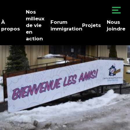
Nos
milieux
À
Forum
Nous
de vie
Projets
propos
immigration
joindre
en
action