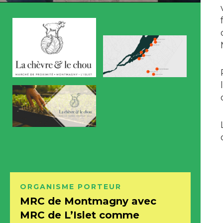
ORGANISME
PORTEUR
MRC de Montmagny avec
MRC de L’Islet comme