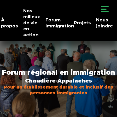
Nos
milieux
À
Forum
Nous
de vie
Projets
propos
immigration
joindre
en
action
Forum régional en immigration
Chaudière-Appalaches
Pour un établissement durable et inclusif des
personnes immigrantes