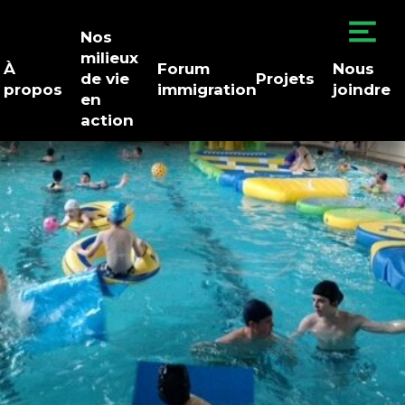
Nos
milieux
À
Forum
Nous
de vie
Projets
propos
immigration
joindre
en
action