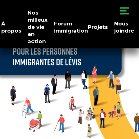
Nos
milieux
À
Forum
Nous
de vie
Projets
propos
immigration
joindre
en
action