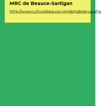
MRC de Beauce-Sartigan
http://www.culturebeauce.com/artsdelarue.php