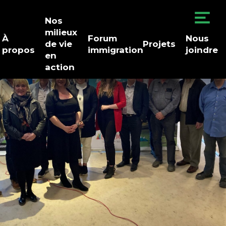
Nos
milieux
À
Forum
Nous
de vie
Projets
propos
immigration
joindre
en
action