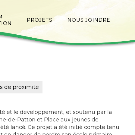
M
PROJETS
NOUS JOINDRE
TION
es de proximité
vité et le développement, et soutenu par la
ne-de-Patton et Place aux jeunes de
été lancé. Ce projet a été initié compte tenu
it en danger de perdre son école primaire