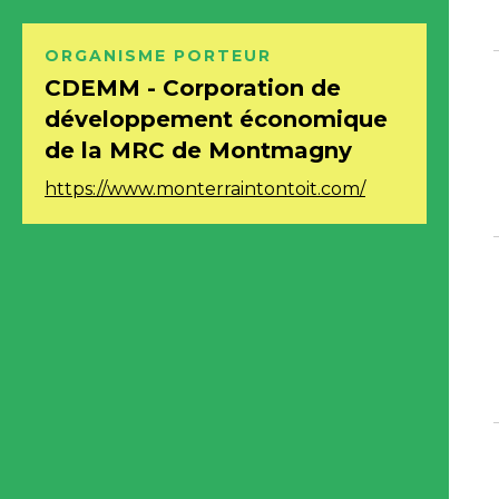
ORGANISME
PORTEUR
CDEMM - Corporation de
développement économique
de la MRC de Montmagny
https://www.monterraintontoit.com/