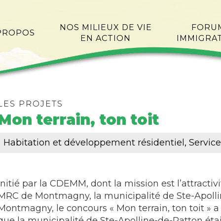
NOS MILIEUX DE VIE
FORU
PROPOS
EN ACTION
IMMIGRA
LES PROJETS
Mon terrain, ton toit
Habitation et développement résidentiel, Servic
Initié par la CDEMM, dont la mission est l’attracti
MRC de Montmagny, la municipalité de Ste-Apolli
Montmagny, le concours « Mon terrain, ton toit » a 
que la municipalité de Ste-Apolline-de-Patton éta