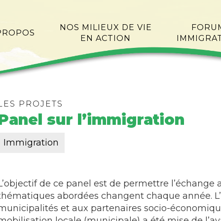
NOS MILIEUX DE VIE
FORU
PROPOS
EN ACTION
IMMIGRA
LES PROJETS
Panel sur l’immigration
Immigration
L’objectif de ce panel est de permettre l’échange
thématiques abordées changent chaque année. L’
municipalités et aux partenaires socio-économiques
mobilisation locale (municipale) a été mise de l’av