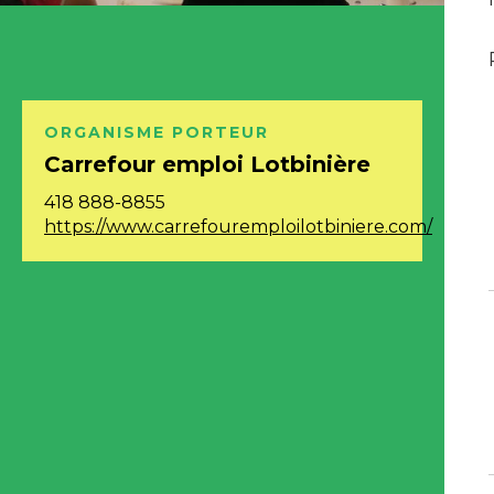
ORGANISME
PORTEUR
Carrefour emploi Lotbinière
418 888-8855
https://www.carrefouremploilotbiniere.com/