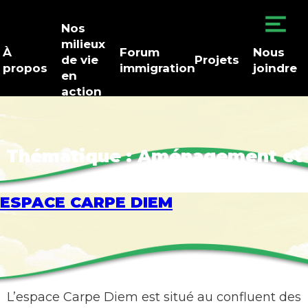
Nos
milieux
À
Forum
Nous
de vie
Projets
propos
immigration
joindre
en
action
Thématique :
Aménagement et
urbanisme
ESPACE CARPE DIEM
L’espace Carpe Diem est situé au confluent des